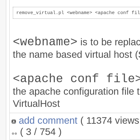
remove_virtual.pl <webname> <apache conf fil
<webname>
is to be repla
the name based virtual host
<apache conf file
the apache configuration file 
VirtualHost
add comment
( 11374 view
( 3 / 754 )